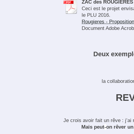
ZAC des ROUGIERES 
Ceci est le projet env
le PLU 2016.
Rougieres - Proposition 
Document Adobe Acroba
Deux exemple
la collaborati
RE
Je crois avoir fait un rêve : j’a
Mais peut
-
on rêver un 