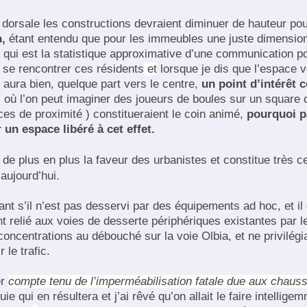
 dorsale les constructions devraient diminuer de hauteur po
n,
étant entendu que pour les immeubles une juste dimension 
 qui est la statistique approximative d’une communication po
se rencontrer ces résidents
et
lorsque je dis que l’espace ve
y aura bien, quelque part vers le centre,
un point d’intérêt c
, où l’on peut imaginer des joueurs de boules sur un squar
es de proximité ) constitueraient le coin animé,
pourquoi p
 un espace libéré à cet effet.
 de plus en plus la faveur des urbanistes et constitue très 
aujourd’hui.
ant s’il n’est pas desservi par des équipements ad hoc, et il
nt relié aux voies de desserte périphériques existantes par 
 concentrations au débouché sur la voie Olbia, et ne privilégi
 le trafic.
er
compte tenu de l’imperméabilisation fatale due aux chauss
e qui en résultera et j’ai rêvé qu’on allait le faire intellige