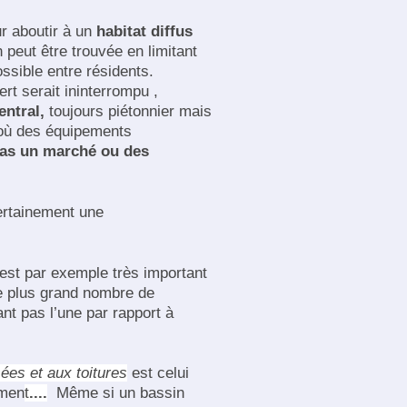
ur aboutir à un
habitat diffus
peut être trouvée en limitant
ssible entre résidents.
rt serait ininterrompu ,
entral,
toujours piétonnier mais
e où des équipements
as un marché ou des
certainement une
 est par exemple très important
le plus grand nombre de
ant pas l’une par rapport à
ées et aux toitures
est celui
mmen
t
....
Même si un bassin