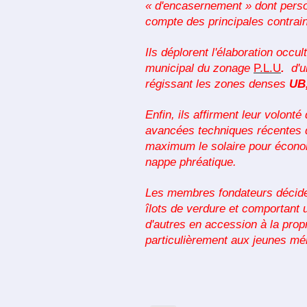
« d'encasernement » dont perso
compte des principales contrain
Ils déplorent l'élaboration occu
municipal du zonage
.
d'un
P.L.U
régissant les zones denses
UB
Enfin, ils affirment leur volon
avancées techniques récentes d
maximum le solaire pour économi
nappe phréatique.
Les membres fondateurs déciden
îlots de verdure et comportant u
d'autres en accession à la propr
particulièrement aux jeunes m