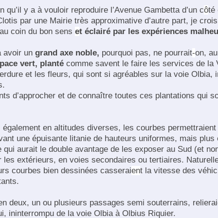
on qu’il y a à vouloir reproduire l’Avenue Gambetta d’un c
ô
té
otis par une Mairie très approximative d’autre part, je croi
au coin du bon sens
e
t éclairé par les expériences malhe
à avoir un
grand axe noble,
pourquoi pas, ne pourrait
-
on, au
pace vert, planté
comme savent le faire les services de la Vi
rdure et les fleurs, qui sont si agréables sur la voie Olbia, i
s.
nts d’approcher et de connaître toutes ces plantations qui s
également en altitudes diverses, les courbes permettraient
ant une épuisante litanie de hauteurs uniformes, mais plus
 qui aurait le double avantage de les exposer au Sud (et non
 les extérieurs, en voies secondaires ou tertiaires. Naturell
eurs courbes bien dessinées casserai
en
t la vitesse des véhi
tants.
en deux, un ou plusieurs passages semi souterrains, reliera
ui, ininterrompu de la voie Olbia à Olbius Riquier.