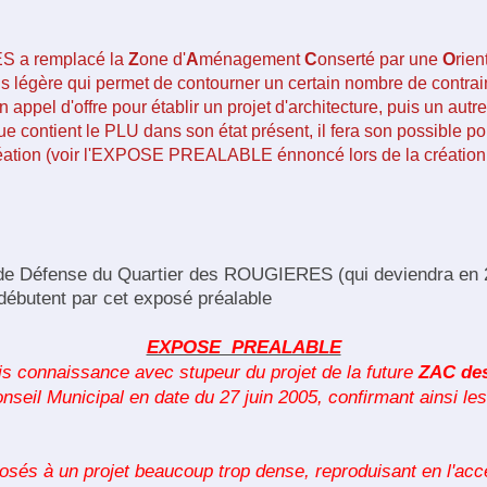
ES a remplacé la
Z
one d'
A
ménagement
C
onserté par une
O
rien
us légère qui permet de contourner un certain nombre de contr
n appel d'offre pour établir un projet d'architecture, puis un au
ue contient le PLU dans son état présent, il fera son possible po
création (voir l'EXPOSE PREALABLE énnoncé lors de la créati
 de Défense du Quartier des ROUGIERES (qui deviendra en 2
ébutent par cet exposé préalable
EXPOSE PREALABLE
s connaissance avec stupeur du projet de la future
ZAC des
seil Municipal en date du 27 juin 2005, confirmant ainsi les
posés à un projet beaucoup trop dense, reproduisant en l'ac